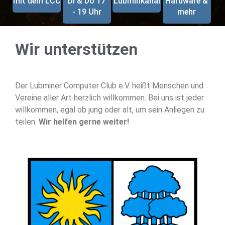
mit dem LCC
Di & Do 17
Lubminkanal
Hardware &
- 19 Uhr
mehr
Wir unterstützen
Der Lubminer Computer Club e.V. heißt Menschen und
Vereine aller Art herzlich willkommen. Bei uns ist jeder
willkommen, egal ob jung oder alt, um sein Anliegen zu
teilen.
Wir helfen gerne weiter!