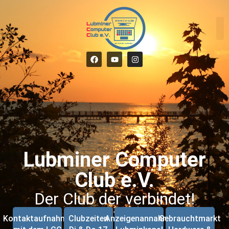
Lubminer Computer
Club e.V.
Der Club der verbindet!
Kontaktaufnahme
Clubzeiten
Anzeigenannahme
Gebrauchtmarkt