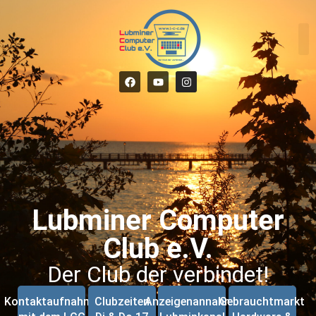
Lubminer Computer
Club e.V.
Der Club der verbindet!
Kontaktaufnahme
Clubzeiten
Anzeigenannahme
Gebrauchtmarkt