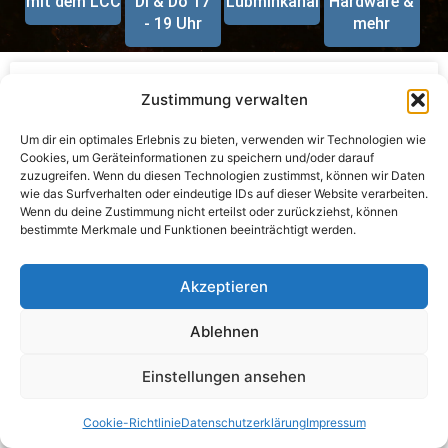
mit dem LCC
Di & Do 17
Lubminkanal
Hardware &
- 19 Uhr
mehr
Mitglieder für PC-Betreuung und
Zustimmung verwalten
Lubminkanal gesucht
Um dir ein optimales Erlebnis zu bieten, verwenden wir Technologien wie
Cookies, um Geräteinformationen zu speichern und/oder darauf
Liebe LCC Mitglieder, 1. PC Betreuer gesucht: seit ein paar
zuzugreifen. Wenn du diesen Technologien zustimmst, können wir Daten
Tagen haben wir einen neuen, von der Gemeinde
wie das Surfverhalten oder eindeutige IDs auf dieser Website verarbeiten.
gesponsorten, PC. Es ist unser neuer leistungsstarker
Wenn du deine Zustimmung nicht erteilst oder zurückziehst, können
bestimmte Merkmale und Funktionen beeinträchtigt werden.
WEITERLESEN »
Akzeptieren
22. Juli 2025
Ablehnen
Einstellungen ansehen
Cookie-Richtlinie
Datenschutzerklärung
Impressum