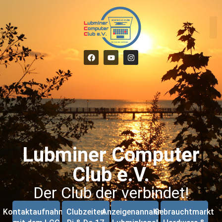
Lubminer Computer
Club e.V.
Der Club der verbindet!
Kontaktaufnahme
Clubzeiten
Anzeigenannahme
Gebrauchtmarkt