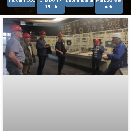
mit dem LCC
Di & Do 17
Lubminkanal
Hardware &
- 19 Uhr
mehr