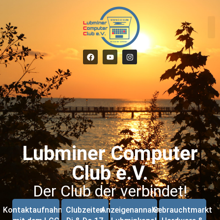
Lubminer Computer
Club e.V.
Der Club der verbindet!
Kontaktaufnahme
Clubzeiten
Anzeigenannahme
Gebrauchtmarkt